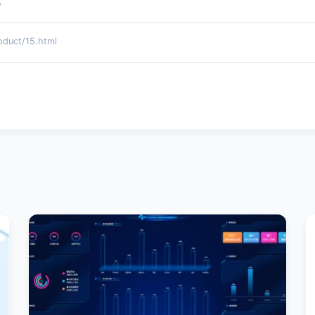
。
ct/15.html